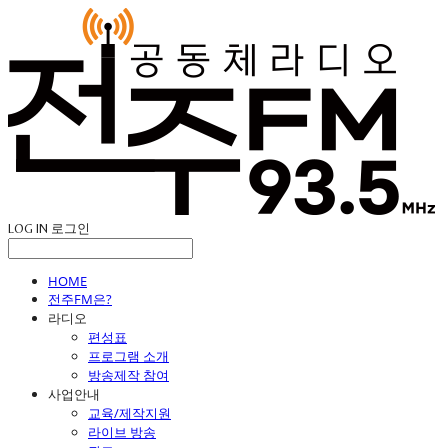
LOG IN
로그인
HOME
전주FM은?
라디오
편성표
프로그램 소개
방송제작 참여
사업안내
교육/제작지원
라이브 방송