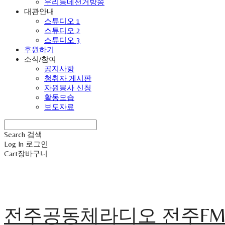
우리동네선거방송
대관안내
스튜디오 1
스튜디오 2
스튜디오 3
후원하기
소식/참여
공지사항
청취자 게시판
자원봉사 신청
활동모습
보도자료
Search
검색
Log In
로그인
Cart
장바구니
전주공동체라디오 전주F