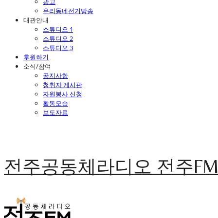
광고
우리동네선거방송
대관안내
스튜디오 1
스튜디오 2
스튜디오 3
후원하기
소식/참여
공지사항
청취자 게시판
자원봉사 신청
활동모습
보도자료
전주공동체라디오 전주F