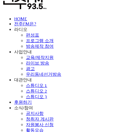
HOME
전주FM은?
라디오
편성표
프로그램 소개
방송제작 참여
사업안내
교육/제작지원
라이브 방송
광고
우리동네선거방송
대관안내
스튜디오 1
스튜디오 2
스튜디오 3
후원하기
소식/참여
공지사항
청취자 게시판
자원봉사 신청
활동모습