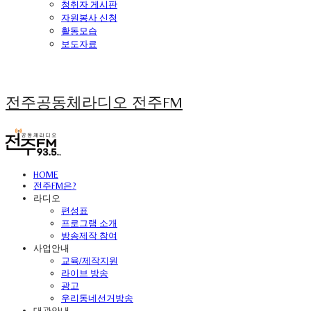
청취자 게시판
자원봉사 신청
활동모습
보도자료
전주공동체라디오 전주FM
HOME
전주FM은?
라디오
편성표
프로그램 소개
방송제작 참여
사업안내
교육/제작지원
라이브 방송
광고
우리동네선거방송
대관안내