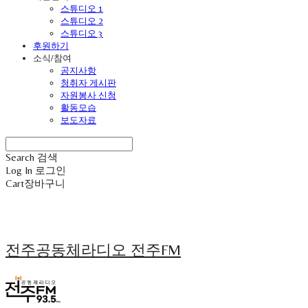
스튜디오 1
스튜디오 2
스튜디오 3
후원하기
소식/참여
공지사항
청취자 게시판
자원봉사 신청
활동모습
보도자료
Search
검색
Log In
로그인
Cart
장바구니
전주공동체라디오 전주FM