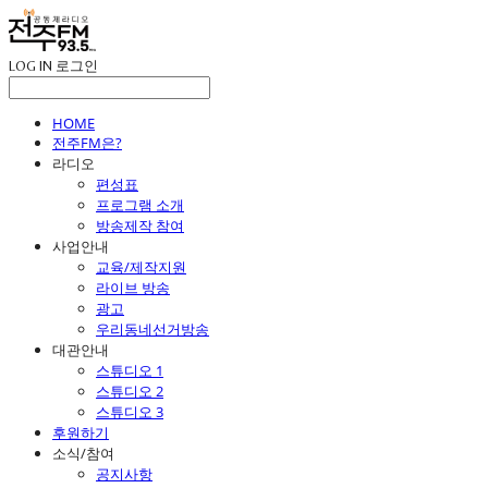
LOG IN
로그인
HOME
전주FM은?
라디오
편성표
프로그램 소개
방송제작 참여
사업안내
교육/제작지원
라이브 방송
광고
우리동네선거방송
대관안내
스튜디오 1
스튜디오 2
스튜디오 3
후원하기
소식/참여
공지사항