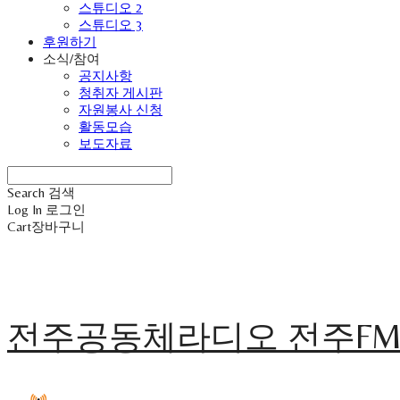
스튜디오 2
스튜디오 3
후원하기
소식/참여
공지사항
청취자 게시판
자원봉사 신청
활동모습
보도자료
Search
검색
Log In
로그인
Cart
장바구니
전주공동체라디오 전주F