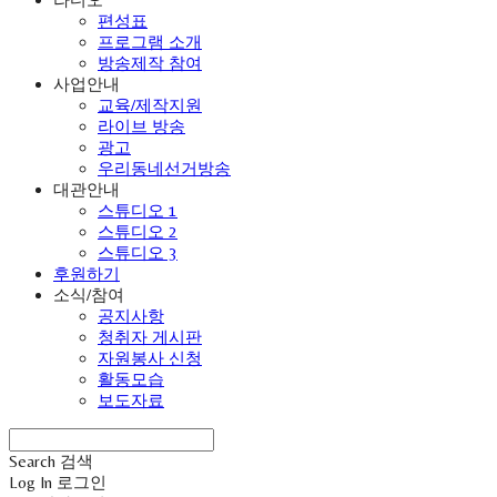
편성표
프로그램 소개
방송제작 참여
사업안내
교육/제작지원
라이브 방송
광고
우리동네선거방송
대관안내
스튜디오 1
스튜디오 2
스튜디오 3
후원하기
소식/참여
공지사항
청취자 게시판
자원봉사 신청
활동모습
보도자료
Search
검색
Log In
로그인