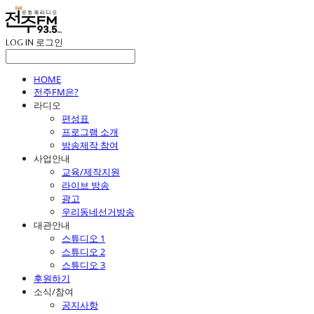
LOG IN
로그인
HOME
전주FM은?
라디오
편성표
프로그램 소개
방송제작 참여
사업안내
교육/제작지원
라이브 방송
광고
우리동네선거방송
대관안내
스튜디오 1
스튜디오 2
스튜디오 3
후원하기
소식/참여
공지사항