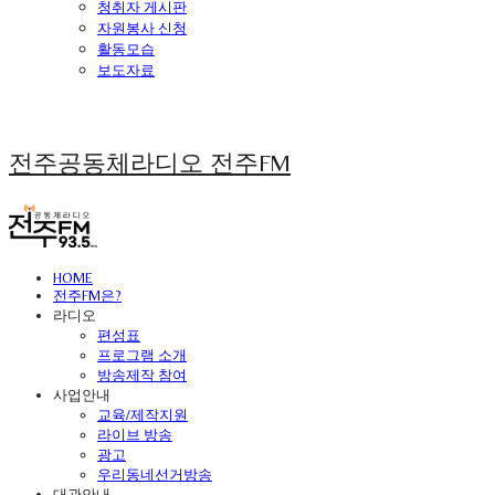
청취자 게시판
자원봉사 신청
활동모습
보도자료
전주공동체라디오 전주FM
HOME
전주FM은?
라디오
편성표
프로그램 소개
방송제작 참여
사업안내
교육/제작지원
라이브 방송
광고
우리동네선거방송
대관안내