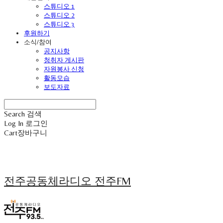
스튜디오 1
스튜디오 2
스튜디오 3
후원하기
소식/참여
공지사항
청취자 게시판
자원봉사 신청
활동모습
보도자료
Search
검색
Log In
로그인
Cart
장바구니
전주공동체라디오 전주FM